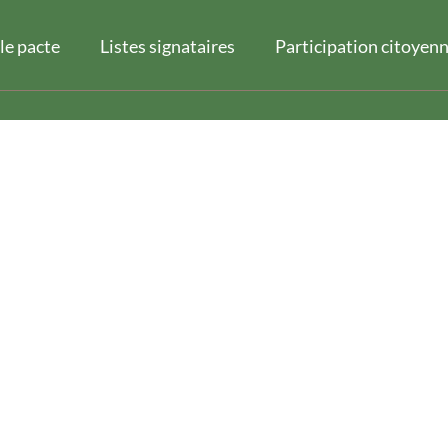
 le pacte
Listes signataires
Participation citoyen