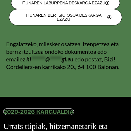
ITUNAREN LABURPENA DESKARGA EZAZU
ITUNAREN BERTSIO OSOA DESKARGA
EZAZU
Engaiatzeko, milesker osatzea, izenpetzea eta
berriz itzultzea ondoko dokumentoa edo
emailez
hi
*******
@
******
gi.eu
edo postaz, Bizi!
Cordeliers-en karrikako 20., 64 100 Baionan.
2020-2026 KARGUALDIA
Urrats ttipiak, hitzemanetarik eta