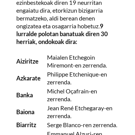
ezinbestekoak diren 19 neurritan
engaiatu dira, etorkizun bizigarria
bermatzeko, aldi berean denen
ongizatea eta osagarria hobetuz.
9
lurralde polotan banatuak diren 30
herriak, ondokoak dira:
Maialen Etchegoin
Aiziritze
Miremont-en zerrenda.
Philippe Etchenique-en
Azkarate
zerrenda.
Michel Oçafrain-en
Banka
zerrenda.
Jean René Etchegaray-en
Baiona
zerrenda.
Biarritz
Serge Blanco-ren zerrenda.
Emmanuel Alzuri-ren