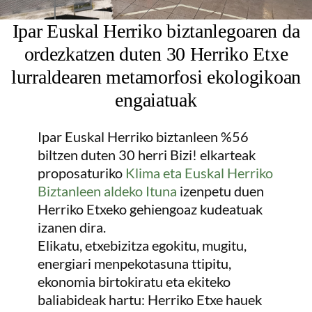
Ipar Euskal Herriko biztanlegoaren da
ordezkatzen duten 30 Herriko Etxe
lurraldearen metamorfosi ekologikoan
engaiatuak
Ipar Euskal Herriko biztanleen %56
biltzen duten 30 herri Bizi! elkarteak
proposaturiko
Klima eta Euskal Herriko
Biztanleen aldeko Ituna
izenpetu duen
Herriko Etxeko gehiengoaz kudeatuak
izanen dira.
Elikatu, etxebizitza egokitu, mugitu,
energiari menpekotasuna ttipitu,
ekonomia birtokiratu eta ekiteko
baliabideak hartu: Herriko Etxe hauek