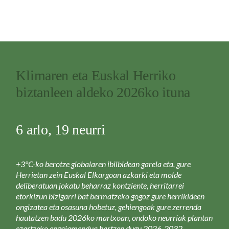
Klimaren eta Euskal Herriko
biztanleen aldeko 2026ko ituna
6 arlo, 19 neurri
+3°C-ko berotze globalaren ibilbidean garela eta, gure
Herrietan zein Euskal Elkargoan azkarki eta molde
deliberatuan jokatu beharraz kontziente, herritarrei
etorkizun bizigarri bat bermatzeko gogoz gure herrikideen
ongizatea eta osasuna hobetuz, gehiengoak gure zerrenda
hautatzen badu 2026ko martxoan, ondoko neurriak plantan
ezartzeko engaiamendua hartzen dugu 2026-2032