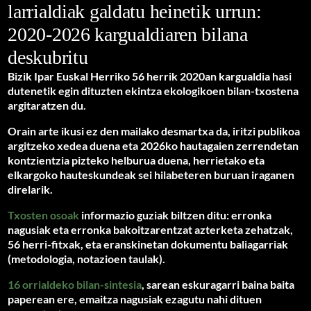
larrialdiak galdatu heinetik urrun:
2020-2026 kargualdiaren bilana
deskubritu
Bizik Ipar Euskal Herriko 56 herrik 2020an kargualdia hasi
dutenetik egin dituzten ekintza ekologikoen bilan-txostena
argitaratzen du.
Orain arte ikusi ez den mailako desmartxa da, iritzi publikoa
argitzeko xedea duena eta 2026ko hautagaien zerrendetan
kontzientzia pizteko helburua duena, herrietako eta
elkargoko hauteskundeak sei hilabeteren buruan iraganen
direlarik.
Txosten osoak
informazio guziak biltzen ditu: erronka
nagusiak eta erronka bakoitzarentzat azterketa zehatzak,
56 herri-fitxak, eta eranskinetan dokumentu baliagarriak
(metodologia, notazioen taulak).
16 orrialdeko bilan-sintesia
, sarean eskuragarri baina baita
paperean ere, emaitza nagusiak ezagutu nahi dituen