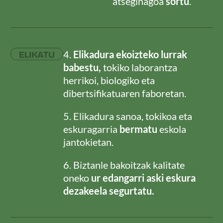
atseginagoa
sortu
.
4.
Elikadura ekoizteko lurrak
ELIKATU
babestu,
tokiko laborantza
herrikoi, biologiko eta
dibertsifikatuaren faboretan.
5. Elikadura sanoa, tokikoa eta
eskuragarria
bermatu
eskola
jantokietan.
6. Biztanle bakoitzak kalitate
oneko
ur edangarri aski eskura
dezakeela segurtatu.