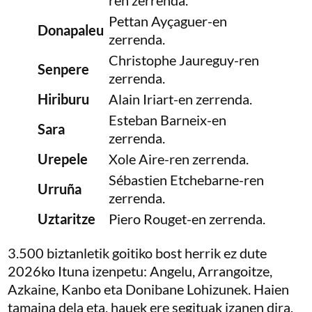
ren zerrenda.
Pettan Ayçaguer-en
Donapaleu
zerrenda.
Christophe Jaureguy-ren
Senpere
zerrenda.
Hiriburu
Alain Iriart-en zerrenda.
Esteban Barneix-en
Sara
zerrenda.
Urepele
Xole Aire-ren zerrenda.
Sébastien Etchebarne-ren
Urruña
zerrenda.
Uztaritze
Piero Rouget-en zerrenda.
3.500 biztanletik goitiko bost herrik ez dute
2026ko Ituna izenpetu: Angelu, Arrangoitze,
Azkaine, Kanbo eta Donibane Lohizunek. Haien
tamaina dela eta, hauek ere segituak izanen dira,