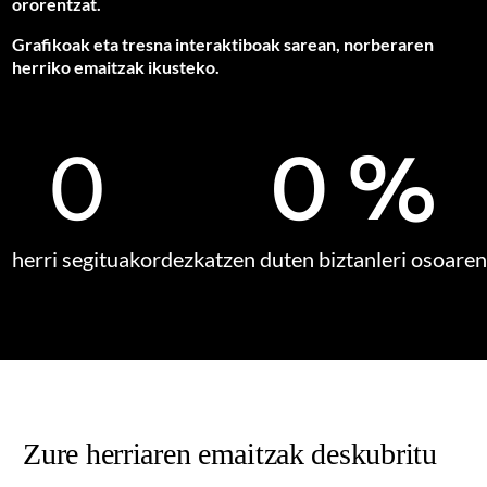
ororentzat.
Grafikoak eta tresna interaktiboak sarean, norberaren
herriko emaitzak ikusteko.
0
0
%
herri segituak
ordezkatzen duten biztanleri osoare
Zure herriaren emaitzak deskubritu