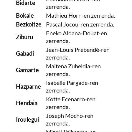
Bidarte
zerrenda.
Bokale
Mathieu Horn-en zerrenda.
Bezkoitze
Pascal Jocou-ren zerrenda.
Eneko Aldana-Douat-en
Ziburu
zerrenda.
Jean-Louis Prebendé-ren
Gabadi
zerrenda.
Maitena Zubeldia-ren
Gamarte
zerrenda.
Isabelle Pargade-ren
Hazparne
zerrenda.
Kotte Ecenarro-ren
Hendaia
zerrenda.
Joseph Mocho-ren
Iroulegui
zerrenda.