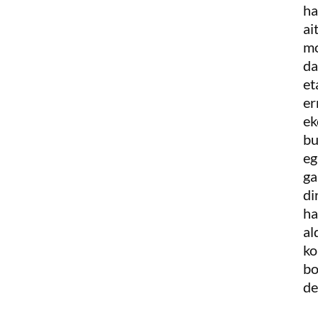
ha
ai
mo
da
et
er
ek
bu
eg
ga
di
ha
al
ko
bo
de