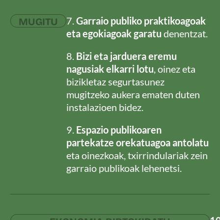
7.
Garraio publiko praktikoagoak
MUGITU
eta egokiagoak garatu
denentzat.
8.
Bizi eta jarduera eremu
nagusiak elkarri lotu
, oinez eta
bizikletaz segurtasunez
mugitzeko aukera ematen duten
instalazioen bidez.
9.
Espazio publikoaren
partekatze orekatuagoa antolatu
eta oinezkoak, txirrindulariak zein
garraio publikoak lehenetsi.