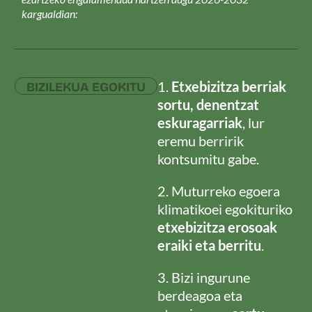
kargualdian:
1.
Etxebizitza berriak
BIZILEKUA EGOKITU
sortu, denentzat
eskuragarriak
, lur
eremu berririk
kontsumitu gabe.
2. Muturreko egoera
klimatikoei egokituriko
etxebizitza erosoak
eraiki eta berritu
.
3. Bizi ingurune
berdeagoa eta