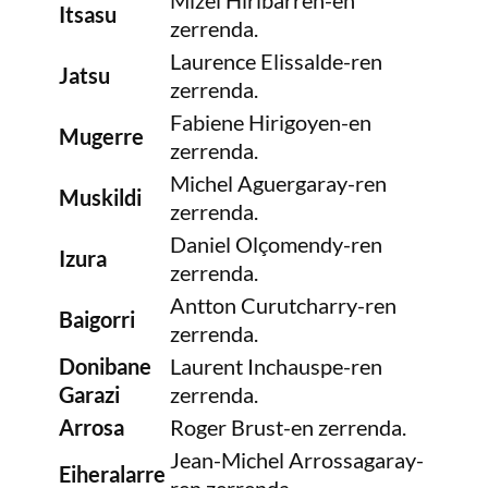
Mizel Hiribarren-en
Itsasu
zerrenda.
Laurence Elissalde-ren
Jatsu
zerrenda.
Fabiene Hirigoyen-en
Mugerre
zerrenda.
Michel Aguergaray-ren
Muskildi
zerrenda.
Daniel Olçomendy-ren
Izura
zerrenda.
Antton Curutcharry-ren
Baigorri
zerrenda.
Donibane
Laurent Inchauspe-ren
Garazi
zerrenda.
Arrosa
Roger Brust-en zerrenda.
Jean-Michel Arrossagaray-
Eiheralarre